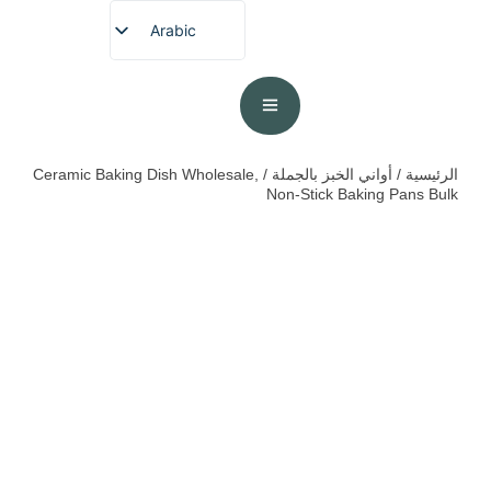
Arabic
English
French
German
Spanish
الرئيسية
/
أواني الخبز بالجملة
/ Ceramic Baking Dish Wholesale,
Non-Stick Baking Pans Bulk
Portuguese
Japanese
Korean