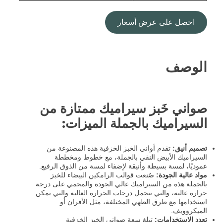
احصل على عرض أسعار
الوصف
صواني خَبز سيراميك ممتازة من
السيراميك بالجملة الميزات:
تصميم أنيق:
تقدم أواني الخبز الخزفية هذه المصنوعة من
السيراميك الأبيض النقي بالجملة، مع خطوط ومخططة
عموديًا، لمسة بسيطة وأنيقة لإضفاء لمسة من الذوق الرفيع.
مواد عالية الجودة:
صُنعت قوالب الرامكين البيضاء للخبز
بالجملة هذه من السيراميك عالي الجودة والمحمي على درجة
حرارة عالية، والتي تتحمل درجات الحرارة العالية والتي يمكن
استخدامها مع طرق الطهي المختلفة، مثل الأفران أو
الميكروويف.
تعدد الاستخدامات:
تبلغ سعة صواني الخبز الخزفية