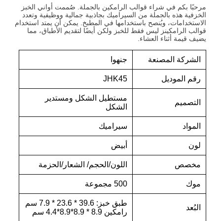
مرحبًا بكم في شراء قوالب الرامكين بالجملة. صُممت أواني الخبز
الخزفية هذه بالجملة من السيراميك بجاذبية جمالية ووظيفية وتعدد
الاستخدامات، ويُنصح باستخدامها في المطبخ. يمكن أن يمتد استخدام
قوالب الرامكينز ليس فقط للخبز ولكن أيضًا لتقديم الأطباق، مما
يضيف قيمة أثناء العشاء.
الشركة المصنعة
جنهوا
رقم الموديل
JHK45
مستطيل الشكل ومستدير
التصميم
الشكل
المواد
سيراميك
لون
أبيض
مخصص
اللون/الحجم/ الشعار/الحزمة
موك
500 مجموعة
طبق خبز: 39.6 * 23.6 * 7.9 سم
البُعد
رامكين 8.9 * 8.9*8.9*4.4 سم