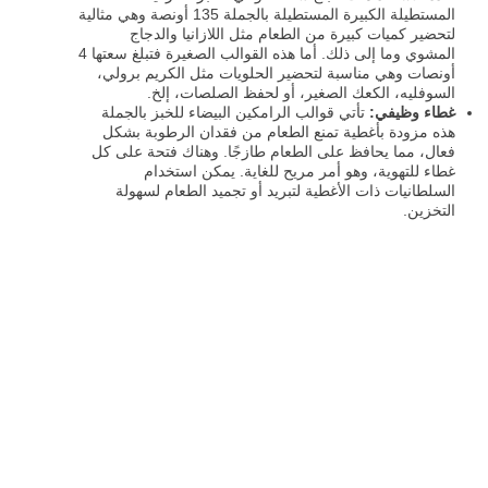
المستطيلة الكبيرة المستطيلة بالجملة 135 أونصة وهي مثالية
لتحضير كميات كبيرة من الطعام مثل اللازانيا والدجاج
المشوي وما إلى ذلك. أما هذه القوالب الصغيرة فتبلغ سعتها 4
أونصات وهي مناسبة لتحضير الحلويات مثل الكريم برولي،
السوفليه، الكعك الصغير، أو لحفظ الصلصات، إلخ.
غطاء وظيفي:
تأتي قوالب الرامكين البيضاء للخبز بالجملة
هذه مزودة بأغطية تمنع الطعام من فقدان الرطوبة بشكل
فعال، مما يحافظ على الطعام طازجًا. وهناك فتحة على كل
غطاء للتهوية، وهو أمر مريح للغاية. يمكن استخدام
السلطانيات ذات الأغطية لتبريد أو تجميد الطعام لسهولة
التخزين.