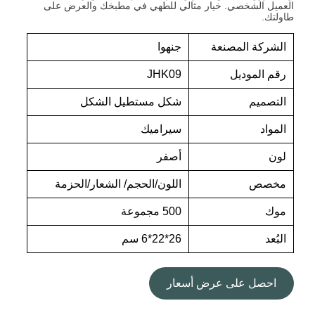
العميل الشخصي. خيار مثالي للطهي في مطبخك والعرض على
طاولتك.
الشركة المصنعة
جنهوا
رقم الموديل
JHK09
التصميم
شكل مستطيل الشكل
المواد
سيراميك
لون
أصفر
مخصص
اللون/الحجم/ الشعار/الحزمة
موك
500 مجموعة
البُعد
26*22*6 سم
احصل على عرض أسعار