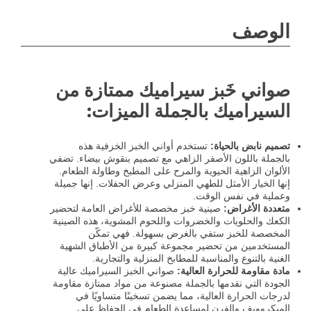
الوصف
صواني خَبز سيراميك ممتازة من
السيراميك بالجملة الميزات:
تصميم نابض بالحياة:
تستخدم أواني الخبز الخزفية هذه
بالجملة باللون الأصفر الزاهي مع تصميم بنقوش بيضاء. تضفي
الألوان الزاهية الحيوية والمرح على المطبخ وطاولة الطعام.
إنها الخيار الأمثل للطهي المنزلي وعرض الحفلات. إنها جميلة
وعملية في نفس الوقت.
متعددة الأغراض:
صينية خبز مخصصة للأغراض العامة لتحضير
الكعك والحلويات والخضروات واللحوم المشوية، هذه الصينية
المخصصة للخبز ستفي بالغرض بسهولة. فهي تمكّن
المستخدمين من تحضير مجموعة كبيرة من الأطباق الشهية
الغنية بالتنوع والمناسبة للمطابخ المنزلية والتجارية.
مادة مقاومة للحرارة العالية:
صواني الخبز السيراميك عالية
الجودة التي نقدمها بالجملة مصنوعة من مواد ممتازة مقاومة
لدرجات الحرارة العالية، مما يضمن تسخينًا متساويًا في
الميكروويف والفرن لمساعدة الطعام في الحفاظ على