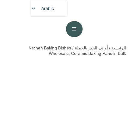
Arabic
English
French
German
Spanish
الرئيسية
/
أواني الخبز بالجملة
/ Kitchen Baking Dishes
Wholesale, Ceramic Baking Pans in Bulk
Portuguese
Japanese
Korean