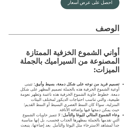
احصل على عرض أسعار
الوصف
أواني الشموع الخزفية الممتازة
المصنوعة من السيراميك بالجملة
الميزات:
تصميم فريد من نوعه على شكل دمعة، بسيط وأنيق:
تتبنى
أوعية الشموع الخزفية هذه بالجملة تصميم المظهر على شكل
دمعة. خطوط حاوية الشموع الخزفية هذه ناعمة وتظهر نعومة
طبيعية، والتي تناسب احتياجات الديكور لمختلف البيئات
المنزلية، سواءً كان النمط العصري البسيط أو النمط القديم؛
حيث يمكن دمجها فيها وإضافة الأناقة.
وعاء الشموع المثالي لليوغا والتأمل:
لا تتميز حاويات الشموع
التي نقدمها بالجملة بمظهرها الجذاب فحسب، بل إنها مناسبة
جداً لمشاهد الاسترخاء مثل اليوغا والتأمل. بعد إضاءتها، ينبعث