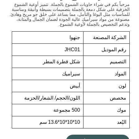
مرحباً بكم في شراء حاويات الشموع بالجملة. تتميز أوعية الشموع
الخزفية على شكل دمعة بالجملة بتصميمات بسيطة وأنيقة ومناسبة
للمناسبات مثل اليوغا والتأمل، مما يساعد على خلق جو مريح وهادئ.
مصنوعة من مواد سيراميك عالية الجودة لضمان الجمال والمتانة،
وتدعم التخصيص بالجملة لأوعية الشموع.
الشركة المصنعة
جنهوا
رقم الموديل
JHC01
التصميم
شكل قطرة المطر
المواد
سيراميك
لون
أبيض
مخصص
اللون/الحجم/ الشعار/الحزمة
موك
500 مجموعة
البُعد
10*10*10*13.6 سم