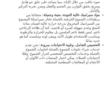
ضوء خافت من خلال الإناء، مما يساعد على خلق جو هادئ
ومريح يحقق التوازن بين الجسم والعقل ويعزز تجربة التركيز
والتأمل.
مواد سيراميك عالية الجودة، متينة وجميلة:
منتجاتنا من
برطمانات الشموع الخزفية بالجملة تختار سيراميكنا المصنوع
من السيراميك المحروق بدرجة حرارة عالية لضمان متانة
المنتج وعدم سهولة كسره أو تلاشيه، كما أن طلاءه الزجاجي
ناعم، ليس فقط ناعم الملمس بل مقاوم للحرارة والرطوبة
ومناسب للاستخدام طويل الأمد ويبقى لونه وملمسه كما هو
جديد تمامًا.
التخصيص الشامل، وتلبية الاحتياجات بمرونة:
نحن نقدم
خدمات شراء حاويات الشموع بالجملة لحاويات الشموع
بالجملة وخدمات التخصيص الشخصي لجرار الشموع. وفقًا
لاحتياجات العملاء، يمكن اختيار المنتجات ذات الألوان أو
الأحجام أو المعالجات السطحية المختلفة.