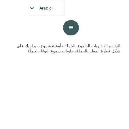
Arabic
English
French
German
Spanish
الرئيسية
/
حاويات الشموع بالجملة
/ أوعية شموع سيراميك على
شكل قطرة المطر بالجملة، حاويات شموع اليوغا بالجملة
Portuguese
Japanese
Korean