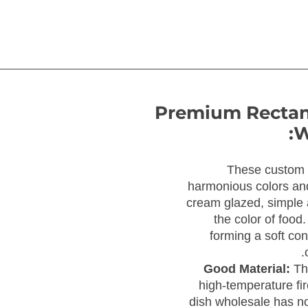
Premium Rectan
W
These custom 
harmonious colors and 
cream glazed, simple 
the color of food
forming a soft con
Good Material:
Th
high-temperature fi
dish wholesale has n