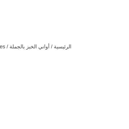
اتصل بنا
فيديو
المدونات والأخ
الرئيسية
/
أواني الخبز بالجملة
/ Rectangular Baking Dish Wholesale, Custom Casserole Dishes