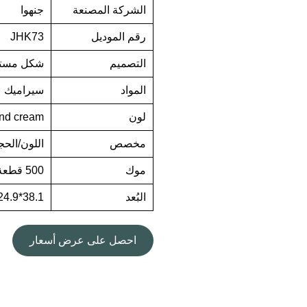
الشركة المصنعة
جنهوا
رقم الموديل
JHK73
التصميم
شكل مستط
المواد
سيراميك
لون
nd cream
مخصص
اللون/الحج
موك
500 قطعة
البُعد
38.1*24.9*6.4cm
احصل على عرض أسعار