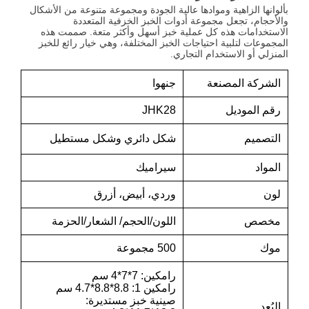
بألوانها الزاهية وموادها عالية الجودة ومجموعة متنوعة من الأشكال
والأحجام، تجعل مجموعة أدوات الخبز الخزفية المتعددة
الاستخدامات هذه كل عملية خبز أسهل وأكثر متعة. صممت هذه
المجموعات لتلبية احتياجات الخبز المختلفة، وهي خيار رائع للخبز
المنزلي أو الاستخدام التجاري.
الشركة المصنعة
جنهوا
رقم الموديل
JHK28
التصميم
شكل دائري وشكل مستطيل
المواد
سيراميك
لون
وردي، أبيض، أزرق
مخصص
اللون/الحجم/ الشعار/الحزمة
موك
500 مجموعة
رامكين: 7*7*4 سم
رامكين 1: 8.8*8.8*4.7 سم
صينية خبز مستديرة:
البُعد