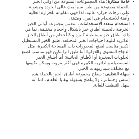
خامة ممتازة:
هذه المجموعات المتنوعة من أواني الخبز
بالجملة مصنوعة من طين سيراميك عالي الجودة ومشوية
على درجات حرارة عالية، لذا فهي مقاومة للحرارة العالية
وآمنة للاستخدام في الفرن ومتينة.
استخدام متعدد الاستخدامات:
تتضمن مجموعة أواني الخبز
الخزفية بالجملة أطباق خبز بأشكال وأحجام مختلفة، بما في
ذلك أطباق خبز مستطيلة كبيرة و 3 أحجام من أطباق الخبز
الدائرية لتلبية احتياجات الخبز المختلفة. طبق الخبز المستطيل
الكبير مناسب لصنع المخبوزات ذات المساحة الكبيرة، مثل
الدجاج المشوي واللازانيا؛ أما طبق الرامكين فهو مناسب لصنع
الحلويات الصغيرة أو الأطباق الجانبية؛ أما أطباق الخبز
المستطيلة والدائرية الكبيرة فهي أكثر مرونة ويمكن تكييفها
مع مختلف سيناريوهات الخبز.
سهلة التنظيف:
سطح مجموعة أطباق الخبز بالجملة هذه
أملس وحساس، ولا يتلطخ بسهولة ببقايا الطعام، كما أنه
سهل التنظيف للغاية.