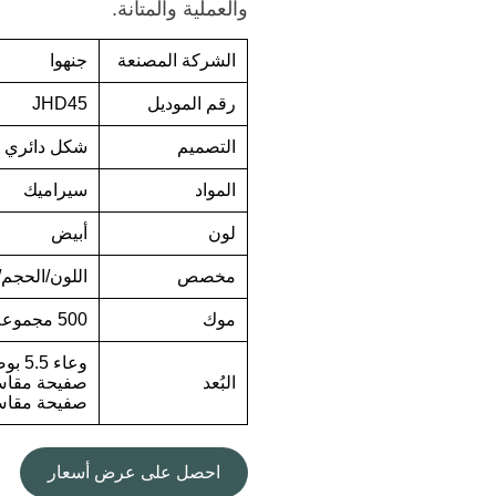
والعملية والمتانة.
الشركة المصنعة
جنهوا
رقم الموديل
JHD45
التصميم
شكل دائري
المواد
سيراميك
لون
أبيض
مخصص
اللون/الحجم/
موك
500 مجموعة
وعاء 5.5 بوصة
البُعد
صفيحة مقاس 8.5 ب
صفيحة مقاس 10.5 ب
احصل على عرض أسعار