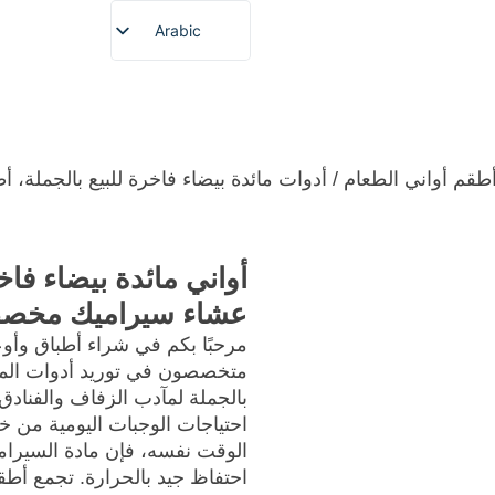
Arabic
English
French
بار
نبذة عن
خدمة مخصصة
المنتجات
الصفحة الر
German
Spanish
طقم أواني الطعام
/ أدوات مائدة بيضاء فاخرة للبيع بالجملة
Portuguese
Japanese
أواني مائدة بيضاء فاخ
Korean
عشاء سيراميك مخصص
مرحبًا بكم في شراء أطباق وأ
متخصصون في توريد أدوات المائ
بالجملة لمآدب الزفاف والفنادق 
احتياجات الوجبات اليومية من خ
الوقت نفسه، فإن مادة السيرام
احتفاظ جيد بالحرارة. تجمع أطق