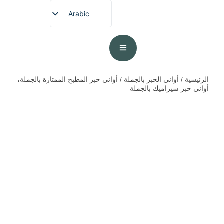
Arabic
English
French
German
Spanish
الرئيسية
/
أواني الخبز بالجملة
/ أواني خبز المطبخ الممتازة بالجملة،
أواني خبز سيراميك بالجملة
Portuguese
Japanese
Korean