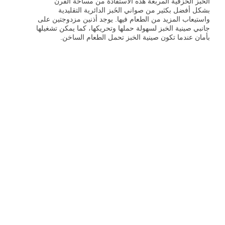
الخَبز الخزفية المربعة هذه الاستفادة من مساحة الفرن
بشكل أفضل بكثير من صواني الخَبز الدائرية التقليدية
واستيعاب المزيد من الطعام فيها. يوجد أذنين مزدوجتين على
جانبي صينية الخبز لسهولة حملها وتحريكها، كما يمكن تشغيلها
بأمان عندما تكون صينية الخبز تحمل الطعام الساخن.