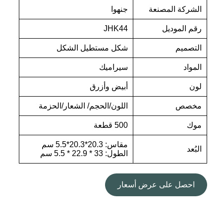
الشركة المصنعة
جنهوا
رقم الموديل
JHK44
التصميم
شكل مستطيل الشكل
المواد
سيراميك
لون
أبيض وأزرق
مخصص
اللون/الحجم/ الشعار/الحزمة
موك
500 قطعة
مقاس: 20.3*20.3*5.5 سم
البُعد
الطول: 33 * 22.9 * 5.5 سم
احصل على عرض أسعار