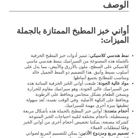
الوصف
أواني خبز المطبخ الممتازة بالجملة
الميزات:
نمط هندسي كلاسيكي:
تتميز أدوات خبز المطبخ الخزفية
بالجملة هذه المصنوعة من السيراميك بنمط هندسي ماسي
كلاسيكي على السطح، ملون بالأزرق والأبيض، مما يدل على
أسلوب بسيط وأنيق. هذا التصميم ذو النمط الجميل خالد
ومناسب للمطابخ بجميع أنماطها.
مواد عالية الجودة:
صُنعت أواني الخَبز الخزفية السائبة هذه
من السيراميك عالي الجودة، وهو سيراميك مقاوم للحرارة
ويسخن الطعام بشكل متجانس ويحافظ على الرطوبة
ويحافظ على النكهة الأصلية. وفي الوقت نفسه، تُعد سهولة
تنظيفها ميزة أخرى مهمة للسيراميك.
أحجام متعددة:
أواني خبز المطبخ بالجملة هذه بأشكال مربعة
ومستطيلة، بأحجام مختلفة لتلبية احتياجات الخبز المتنوعة.
كشركة مصنعة، يمكننا تخصيص أحجام أخرى من أواني الخبز
وفقًا لمتطلبات العملاء.
تصميم مربع ومزدوج الأذنين:
يمكن للتصميم المربع لصواني