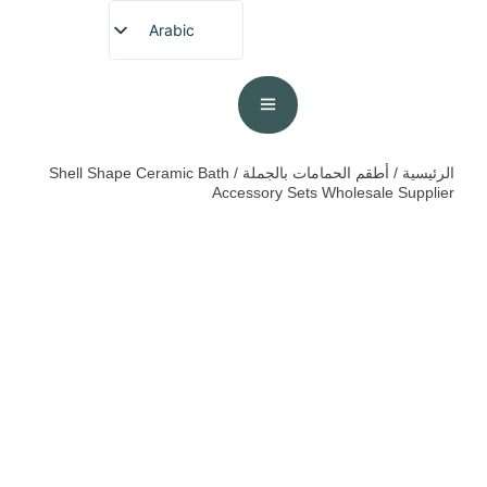
Arabic
English
French
German
Spanish
الرئيسية
/
أطقم الحمامات بالجملة
/ Shell Shape Ceramic Bath
Accessory Sets Wholesale Supplier
Portuguese
Japanese
Korean