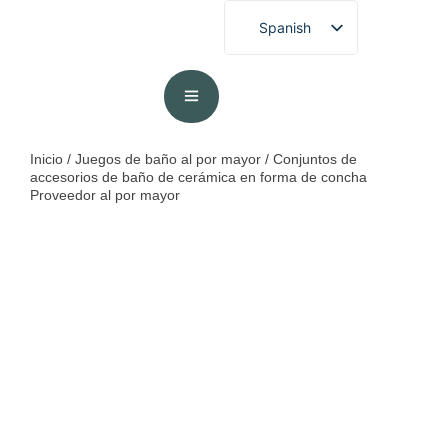
Spanish
English
French
German
Portuguese
Inicio
/
Juegos de baño al por mayor
/ Conjuntos de
accesorios de baño de cerámica en forma de concha
Arabic
Proveedor al por mayor
Japanese
Korean