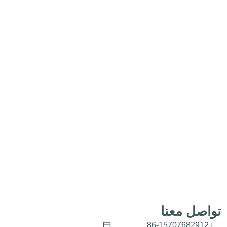
تواصل معنا
+86-15707682912