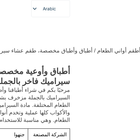
Arabic
English
French
بار
نبذة عن
خدمة مخصصة
المنتجات
الصفحة الر
German
Spanish
طقم أواني الطعام
/ أطباق وأطباق مخصصة، طقم عشاء سيرام
Portuguese
أطباق وأوعية مخصص
Japanese
سيراميك فاخر بالجمل
Korean
مرحبًا بكم في شراء أطباقنا وأ
السيراميك بالجملة مزخرف بشك
الطعام المختلفة. مادة السيراميك
والأكواب كلها عملية وتخدم أنوا
الطعام. وهي مناسبة للاستخدا
الشركة المصنعة
جنهوا