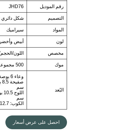
رقم الموديل
JHD76
التصميم
شكل دائري
المواد
سيراميك
لون
أبيض وأخضر
مخصص
اللون/الحجم/
موك
500 مجموعة
وعاء 6 بوصة: 15.2*15.2*6.4 سم
سم
البُعد
سم
الكوب: 12.7 * 8.9 * 10.2 سم
احصل على عرض أسعار