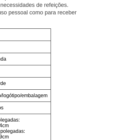
e necessidades de refeições.
uso pessoal como para receber
nda
rde
/logótipo/embalagem
os
olegadas:
,4cm
 polegadas:
,9cm