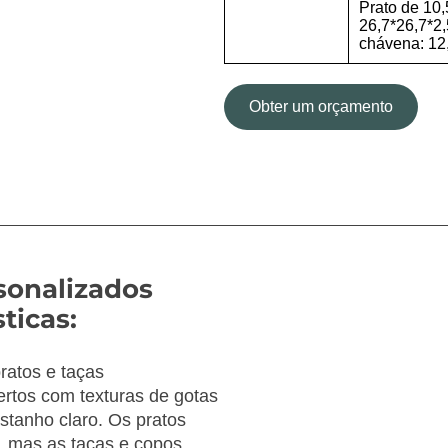
Prato de 10,
26,7*26,7*2
chávena: 12
Obter um orçamento
rsonalizados
ticas:
ratos e taças
ertos com texturas de gotas
stanho claro. Os pratos
o, mas as taças e copos