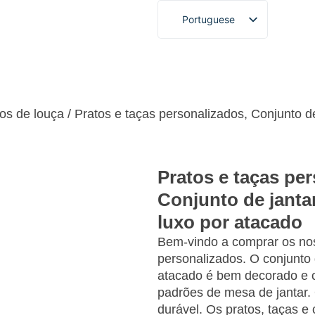
Portuguese
English
French
 personalizado
Sobre
Blogues e notícias
Vídeo
German
Spanish
os de louça
/ Pratos e taças personalizados, Conjunto d
Arabic
Japanese
Pratos e taças pe
Korean
Conjunto de janta
luxo por atacado
Bem-vindo a comprar os nos
personalizados. O conjunto 
atacado é bem decorado e c
padrões de mesa de jantar. 
durável. Os pratos, taças e