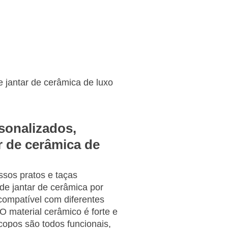
Contacto
Obter um orçamento
e jantar de cerâmica de luxo
rsonalizados,
r de cerâmica de
sos pratos e taças
de jantar de cerâmica por
ompatível com diferentes
O material cerâmico é forte e
 copos são todos funcionais,