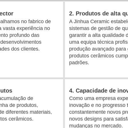
ector
2. Produtos de alta q
alhamos no fabrico de
A Jinhua Ceramic estabe
vasta experiência no
sistemas de gestão de qua
nto profundo das
garantir a alta qualidade
 desenvolvimentos
uma equipa técnica profi
des dos clientes.
produção avançado para g
produtos cerâmicos cump
padrões.
dutos
4. Capacidade de ino
 acumulação de
Como uma empresa exper
inha de produtos,
inovação e no progresso t
 diferentes materiais,
constantemente novos pr
utos cerâmicos.
novos designs para satisf
mudanças no mercado.