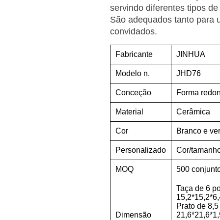
servindo diferentes tipos d
São adequados tanto para 
convidados.
Fabricante
JINHUA
Modelo n.
JHD76
Conceção
Forma redo
Material
Cerâmica
Cor
Branco e ve
Personalizado
Cor/tamanho
MOQ
500 conjunt
Taça de 6 p
15,2*15,2*6
Prato de 8,5
Dimensão
21,6*21,6*1