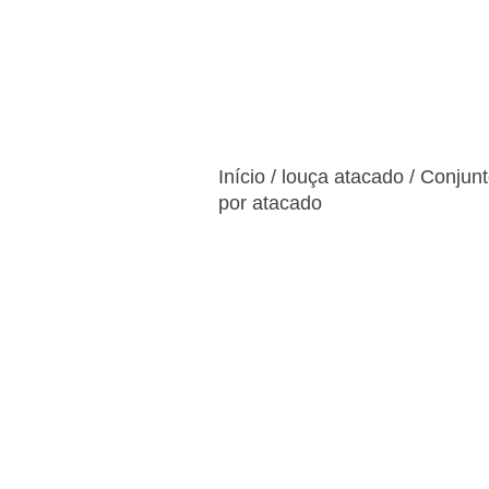
Início
Produtos
Serviço
Início
/
louça atacado
/
Conjunt
por atacado