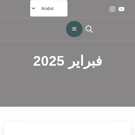
Arabic
English
French
German
Spanish
فبراير 2025
Portuguese
Japanese
Korean