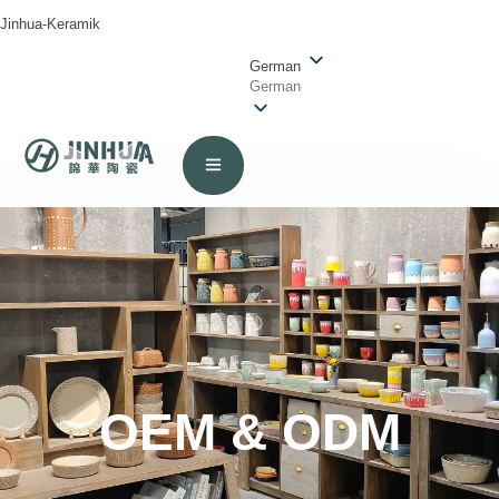
Jinhua-Keramik
German
German
OEM & ODM