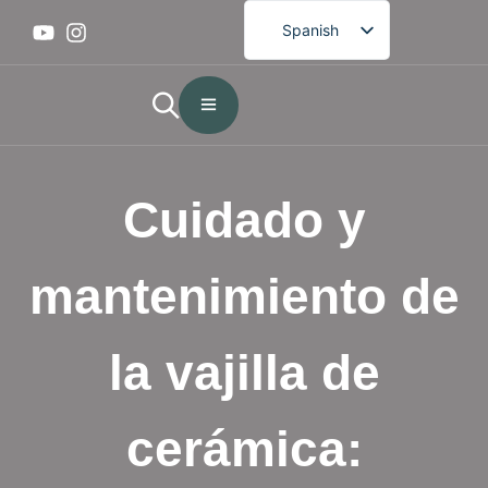
Spanish
English
French
German
Portuguese
Cuidado y
Arabic
Japanese
mantenimiento de
Korean
la vajilla de
cerámica: