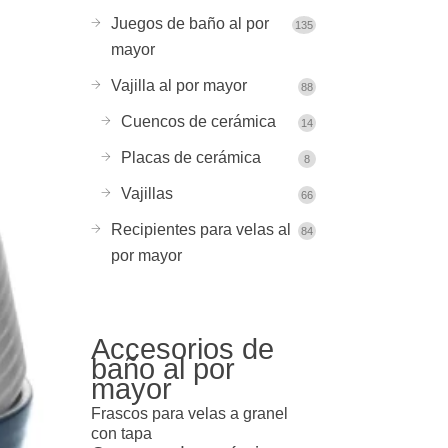
Juegos de baño al por
135
mayor
Vajilla al por mayor
88
Cuencos de cerámica
14
Placas de cerámica
8
Vajillas
66
Recipientes para velas al
84
por mayor
Accesorios de
baño al por
mayor
Frascos para velas a granel
con tapa