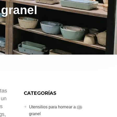
 granel
tas
CATEGORÍAS
 un
es
Utensilios para hornear a
135
gs,
granel