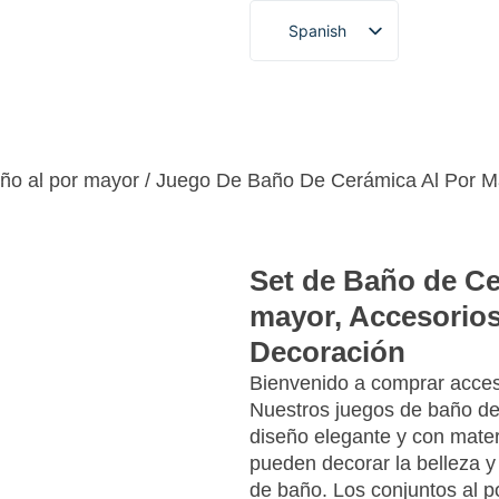
Spanish
English
o personalizado
Acerca de
Blogs y noticias
Víde
French
German
Portuguese
ño al por mayor
/ Juego De Baño De Cerámica Al Por M
Arabic
Japanese
Set de Baño de Ce
Korean
mayor, Accesorio
Decoración
Bienvenido a comprar acces
Nuestros juegos de baño de
diseño elegante y con mater
pueden decorar la belleza y
de baño. Los conjuntos al p