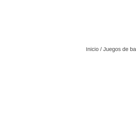
Inicio
Productos
Servici
Póngase en contacto con
Inicio
/
Juegos de ba