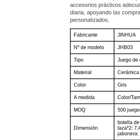
accesorios prácticos adecua
diaria, apoyando las compra
personalizados.
Fabricante
JINHUA
Nº de modelo
JHB03
Tipo
Juego de 
Material
Cerámica
Color
Gris
A medida
Color/Tam
MOQ
500 juego
botella de
Dimensión
taza*2: 7
jabonera: