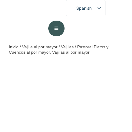
Spanish
English
French
German
Portuguese
Inicio
/
Vajilla al por mayor
/
Vajillas
/ Pastoral Platos y
Cuencos al por mayor, Vajillas al por mayor
Arabic
Japanese
Korean