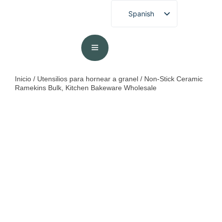
Spanish
English
French
German
Portuguese
Inicio
/
Utensilios para hornear a granel
/ Non-Stick Ceramic
Ramekins Bulk, Kitchen Bakeware Wholesale
Arabic
Japanese
Korean