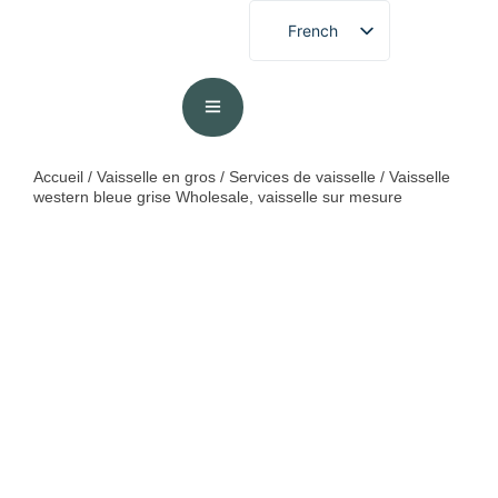
French
English
German
Spanish
Portuguese
Accueil
/
Vaisselle en gros
/
Services de vaisselle
/ Vaisselle
western bleue grise Wholesale, vaisselle sur mesure
Arabic
Japanese
Korean