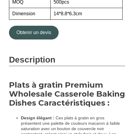
MOQ
500pcs
Dimension
14*8.8*6.3cm
Obtenir un devis
Description
Plats à gratin Premium
Wholesale Casserole Baking
Dishes Caractéristiques :
Design élégant :
Ces plats à gratin en gros
présentent une palette de couleurs macaron à faible
saturation avec un bouton de couvercle noir
contrastant, créant ainsi un style frais et doux. Les