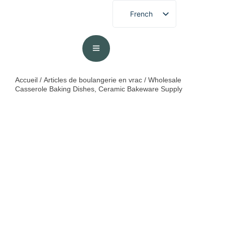
French
English
German
Spanish
Portuguese
Accueil
/
Articles de boulangerie en vrac
/ Wholesale
Casserole Baking Dishes, Ceramic Bakeware Supply
Arabic
Japanese
Korean