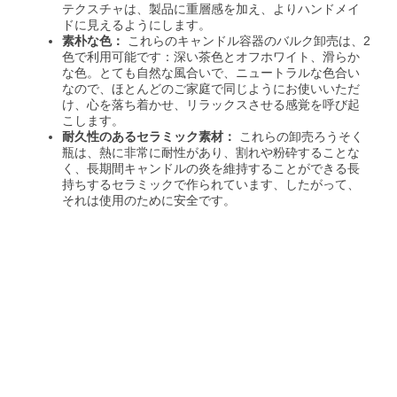
テクスチャは、製品に重層感を加え、よりハンドメイ
ドに見えるようにします。
素朴な色：
これらのキャンドル容器のバルク卸売は、2
色で利用可能です：深い茶色とオフホワイト、滑らか
な色。とても自然な風合いで、ニュートラルな色合い
なので、ほとんどのご家庭で同じようにお使いいただ
け、心を落ち着かせ、リラックスさせる感覚を呼び起
こします。
耐久性のあるセラミック素材：
これらの卸売ろうそく
瓶は、熱に非常に耐性があり、割れや粉砕することな
く、長期間キャンドルの炎を維持することができる長
持ちするセラミックで作られています、したがって、
それは使用のために安全です。