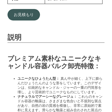
お見積もり
説明
プレミアム素朴なユニークなキ
ャンドル容器バルク卸売特徴：
ユニークなひょうたん型：
真ん中が細く、上下に膨ら
んだひょうたんのような形をしています。このデザイ
ンは、伝統的なキャンドル・ジャーの一重の円筒形を
壊し、より芸術的でユニークなものにしています。
ナチュラルでアーシーなグレージュ：
これらのキャン
ドル容器の釉薬は、さまざまな色合いと不規則な斑点
があり、自然の岩の質感を模倣し、非常に原始的で素
朴に見えます。滑らかな釉薬と組み合わされた斑点の