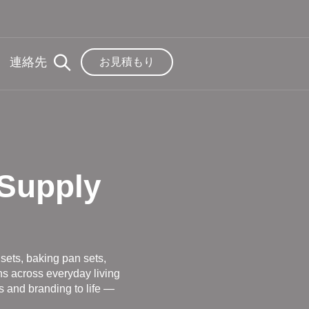
連絡先
お見積もり
 Supply
sets, baking pan sets,
ns across everyday living
 and branding to life —