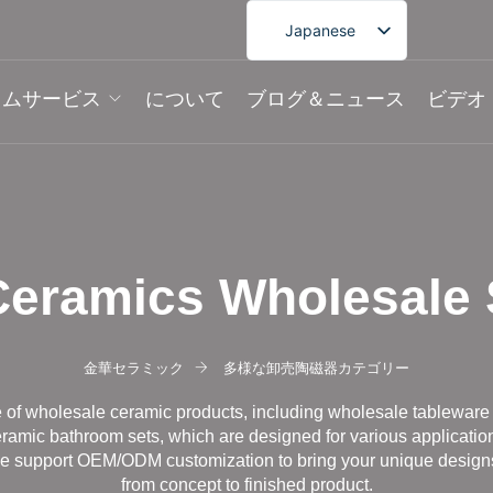
Japanese
English
タムサービス
について
ブログ＆ニュース
ビデオ
French
German
Spanish
Portuguese
Arabic
Ceramics Wholesale
Korean
金華セラミック
多様な卸売陶磁器カテゴリー
 of wholesale ceramic products, including wholesale tableware 
eramic bathroom sets, which are designed for various applicatio
 support OEM/ODM customization to bring your unique designs
from concept to finished product.