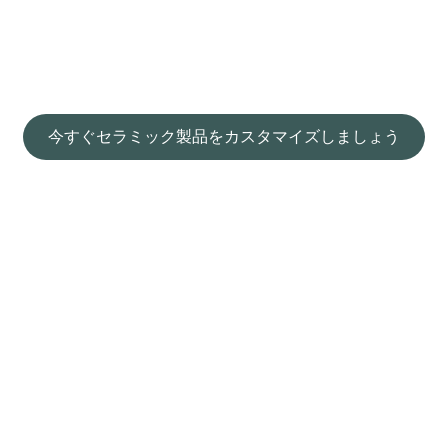
れたセラミック製品のためのワンストップソリューショ
たちの専門チームはあなたのためにユニークで競争力の
ことができます。
材料
型
色
ロゴ
形
サイズ
表面
パッケ
今すぐセラミック製品をカスタマイズしましょう