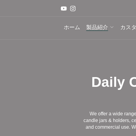
ホーム
製品紹介
カス
Daily 
We offer a wide range
candle jars & holders, c
and commercial use. We