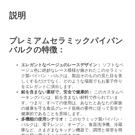
説明
プレミアムセラミックパイパン
バルクの特徴：
エレガントなベージュのレースデザイン：
ソフトなベ
ージュ色に絶妙なレース模様が施されたこのセラミッ
ク製パイパン・バルクは、製品そのものの見た目を美
しくするだけでなく、どのような場面でもお菓子作り
をエレガントに演出します。.
鉛を含まない素材で、安全で健康的：
このカスタムベ
ーキングパンは、鉛を含まない材料で作られていま
す。つまり、すべての使用は、あなたとあなたの家族
の健康を守る食品グレード規格の要件に従って安全で
健康的であることを意味します。.
多機能の使用シナリオ：
このセラミック製パイパン・
バルクは、電子レンジ、オーブン、食器洗浄機、冷蔵
庫など、さまざまなキッチン機器で、調理と保管を簡