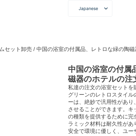
Japanese
English
French
タムサービス
について
ブログ＆ニュース
ビデオ
German
Spanish
ムセット卸売
/ 中国の浴室の付属品、レトロな緑の陶
Portuguese
中国の浴室の付属
Arabic
磁器のホテルの注
Korean
私達の注文の浴室セットを
グリーンのレトロスタイル
ーは、絶妙で汎用性があり
させることができます。キ
の種類を提供するために完
ラミック材料は耐久性があ
安全で環境に優しく、ユー