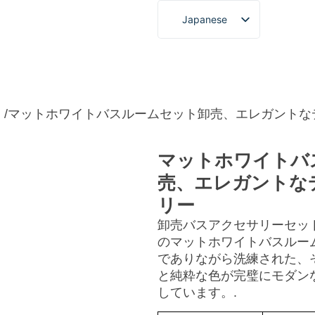
Japanese
English
French
タムサービス
について
ブログ＆ニュース
ビデオ
German
Spanish
売
/マットホワイトバスルームセット卸売、エレガントな
Portuguese
マットホワイトバ
Arabic
売、エレガントな
Korean
リー
卸売バスアクセサリーセッ
のマットホワイトバスルー
でありながら洗練された、
と純粋な色が完璧にモダン
しています。.