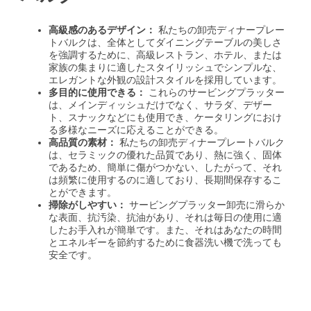
高級感のあるデザイン：
私たちの卸売ディナープレー
トバルクは、全体としてダイニングテーブルの美しさ
を強調するために、高級レストラン、ホテル、または
家族の集まりに適したスタイリッシュでシンプルな、
エレガントな外観の設計スタイルを採用しています。
多目的に使用できる：
これらのサービングプラッター
は、メインディッシュだけでなく、サラダ、デザー
ト、スナックなどにも使用でき、ケータリングにおけ
る多様なニーズに応えることができる。
高品質の素材：
私たちの卸売ディナープレートバルク
は、セラミックの優れた品質であり、熱に強く、固体
であるため、簡単に傷がつかない、したがって、それ
は頻繁に使用するのに適しており、長期間保存するこ
とができます。
掃除がしやすい：
サービングプラッター卸売に滑らか
な表面、抗汚染、抗油があり、それは毎日の使用に適
したお手入れが簡単です。また、それはあなたの時間
とエネルギーを節約するために食器洗い機で洗っても
安全です。