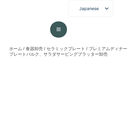
Japanese
English
French
German
Spanish
ホーム
/
食器卸売
/
セラミックプレート
/ プレミアムディナー
プレートバルク、サラダサービングプラッター卸売
Portuguese
Arabic
Korean