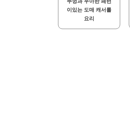
뚜껑과 우아한 패턴
이있는 도매 캐서롤
요리