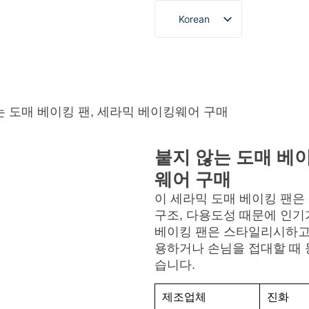
Korean
English
French
정보
블로그 및 뉴스
비디오
연락처
견적
German
Spanish
는 도매 베이킹 팬, 세라믹 베이킹웨어 구매
Portuguese
붙지 않는 도매 베이
Arabic
웨어 구매
Japanese
이 세라믹 도매 베이킹 팬은
구조, 다용도성 때문에 인기
베이킹 팬은 스타일리시하고
용하거나 손님을 접대할 때 
습니다.
제조업체
진화