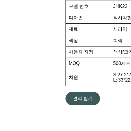
모델 번호
JHK22
디자인
직사각형
재료
세라믹
색상
회색
사용자 지정
색상/크
MOQ
500세트
S:27.2*
차원
L: 33*22
견적 받기