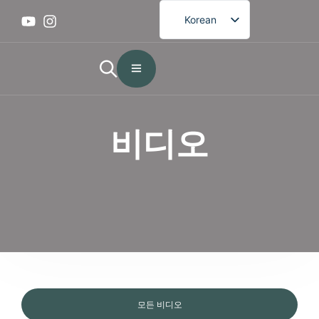
Korean
English
French
German
Spanish
비디오
Portuguese
Arabic
Japanese
모든 비디오