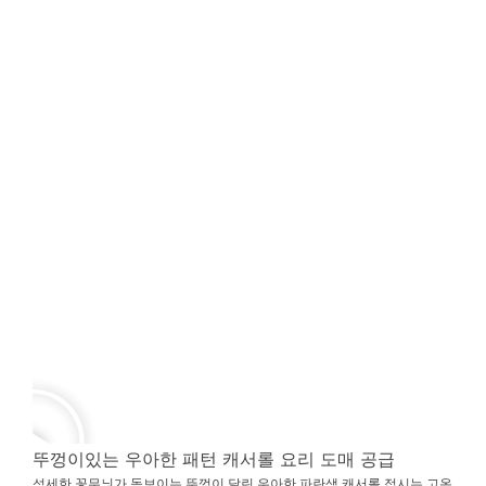
뚜껑이있는 우아한 패턴 캐서롤 요리 도매 공급
섬세한 꽃무늬가 돋보이는 뚜껑이 달린 우아한 파란색 캐서롤 접시는 고온