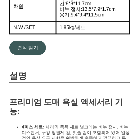
컵:8*8*11.7cm
차원
비누 접시:13.5*7.9*1.7cm
용기:9.4*9.4*11.5cm
N.W /SET
1.85kg/세트
견적 받기
설명
프리미엄 도매 욕실 액세서리 기
능:
4피스 세트:
세라믹 목욕 세트 벌크에는 비누 접시, 비누
디스펜서, 구강 청결제 컵, 칫솔 컵이 포함되어 있어 일상
적인 욕실 요구 사항을 완벽하게 충족하고 깔끔하고 통