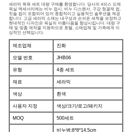
세라믹 목욕 세트 대량 구매를 환영합니다. 당사의 4피스 도매
욕실 액세서리에는 비누 접시, 비누 디스펜서, 구강 청결제 컵,
칫솔 컵이 포함되어 있어 종합적이고 실용적인 솔루션을 제공
합니다. 고급 세라믹 소재는 내구성과 손쉬운 세척을 보장하고
현대적인 디자인은 욕실의 아름다움을 향상시킵니다. 대량 구
매 및 맞춤 제작을 지원하므로 호텔, 소매업체 및 가족에게 이
상적인 선택입니다.
제조업체
진화
모델 번호
JHB06
유형
4종 세트
재료
세라믹
색상
흰색
사용자 지정
색상/크기/로고/패키지
MOQ
500세트
비누병:8*8*14.5cm