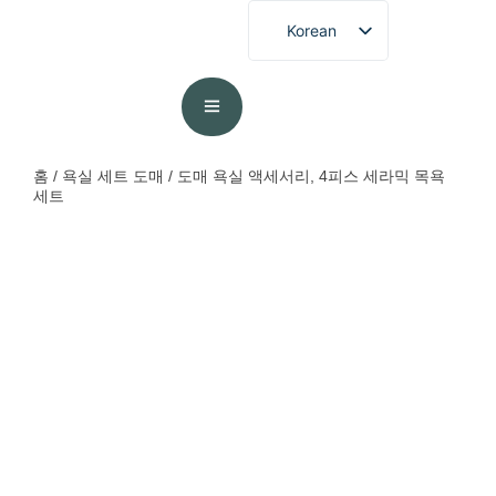
Korean
English
French
German
Spanish
홈
/
욕실 세트 도매
/ 도매 욕실 액세서리, 4피스 세라믹 목욕
세트
Portuguese
Arabic
Japanese