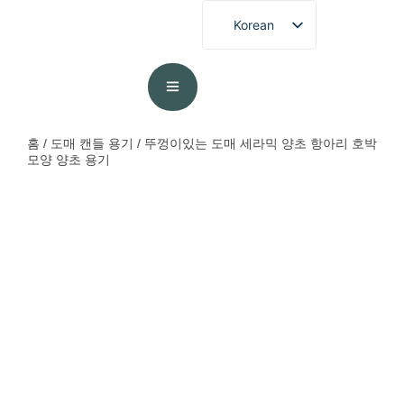
Korean
English
French
German
Spanish
홈
/
도매 캔들 용기
/ 뚜껑이있는 도매 세라믹 양초 항아리 호박
모양 양초 용기
Portuguese
Arabic
Japanese