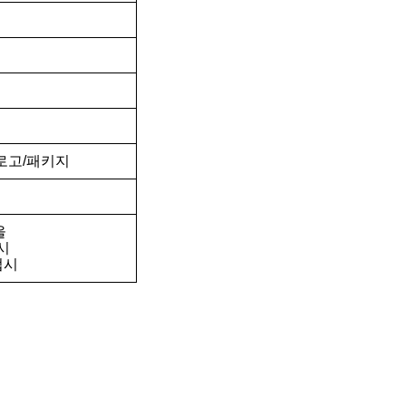
로고/패키지
울
시
접시