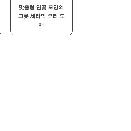
맞춤형 연꽃 모양의
그릇 세라믹 요리 도
매