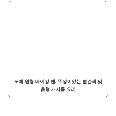
도매 원형 베이킹 팬, 뚜껑이있는 빨간색 맞
춤형 캐서롤 요리