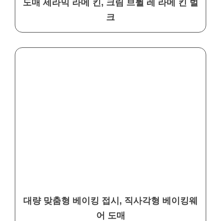
도매 세라믹 라메 킨, 크림 브륄 레 라메 킨 벌
크
대량 맞춤형 베이킹 접시, 직사각형 베이킹웨
어 도매