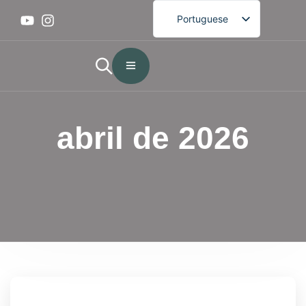
Portuguese
English
French
German
Spanish
abril de 2026
Arabic
Japanese
Korean