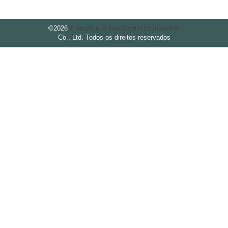
©
2026
Chaozhou Jinhua Ceramics Industrial
Co., Ltd. Todos os direitos reservados