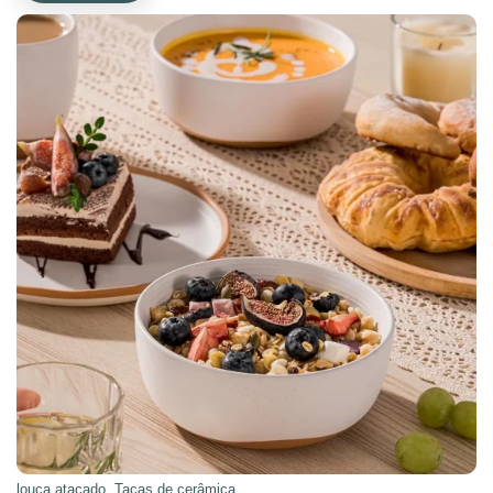
louça atacado
,
Taças de cerâmica