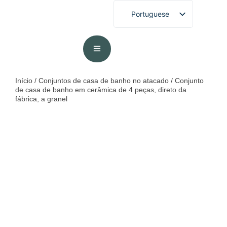
Portuguese
English
French
German
Spanish
Início
/
Conjuntos de casa de banho no atacado
/ Conjunto
de casa de banho em cerâmica de 4 peças, direto da
Arabic
fábrica, a granel
Japanese
Korean