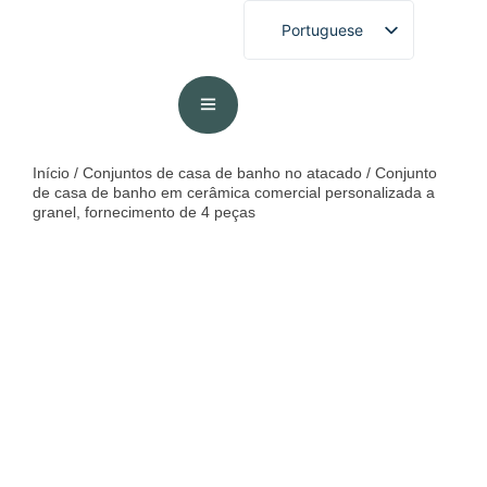
Portuguese
English
French
German
Spanish
Início
/
Conjuntos de casa de banho no atacado
/ Conjunto
de casa de banho em cerâmica comercial personalizada a
Arabic
granel, fornecimento de 4 peças
Japanese
Korean