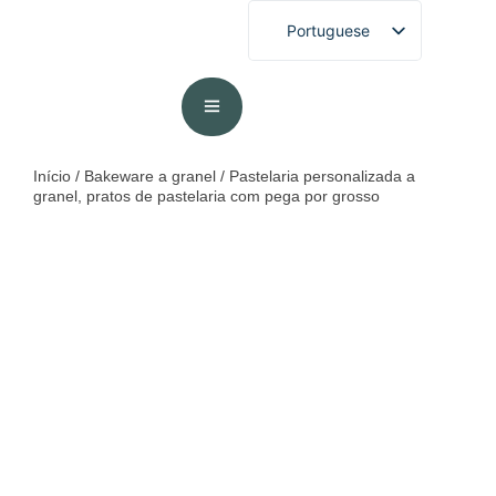
Portuguese
English
French
German
Spanish
Início
/
Bakeware a granel
/ Pastelaria personalizada a
granel, pratos de pastelaria com pega por grosso
Arabic
Japanese
Korean