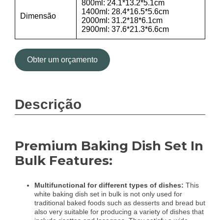
800ml: 24.1*13.2*5.1cm
1400ml: 28.4*16.5*5.6cm
Dimensão
2000ml: 31.2*18*6.1cm
2900ml: 37.6*21.3*6.6cm
Obter um orçamento
Descrição
Premium Baking Dish Set In
Bulk Features:
Multifunctional for different types of dishes:
This
white baking dish set in bulk is not only used for
traditional baked foods such as desserts and bread but
also very suitable for producing a variety of dishes that