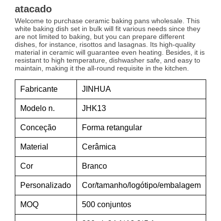
atacado
Welcome to purchase ceramic baking pans wholesale. This
white baking dish set in bulk will fit various needs since they
are not limited to baking, but you can prepare different
dishes, for instance, risottos and lasagnas. Its high-quality
material in ceramic will guarantee even heating. Besides, it is
resistant to high temperature, dishwasher safe, and easy to
maintain, making it the all-round requisite in the kitchen.
Fabricante
JINHUA
Modelo n.
JHK13
Conceção
Forma retangular
Material
Cerâmica
Cor
Branco
Personalizado
Cor/tamanho/logótipo/embalagem
MOQ
500 conjuntos