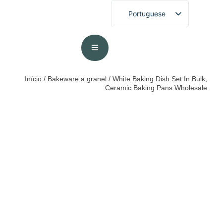
Portuguese
English
French
German
Spanish
Início
/
Bakeware a granel
/ White Baking Dish Set In Bulk,
Ceramic Baking Pans Wholesale
Arabic
Japanese
Korean