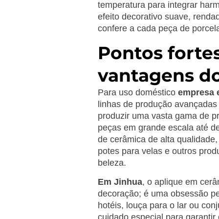
temperatura para integrar ha
efeito decorativo suave, renda
confere a cada peça de porcel
Pontos forte
vantagens do
Para uso doméstico
empresa e
linhas de produção avançadas e
produzir uma vasta gama de p
peças em grande escala até de
de cerâmica de alta qualidade,
potes para velas e outros pro
beleza.
Em Jinhua
, o aplique em cer
decoração; é uma obsessão pel
hotéis, louça para o lar ou co
cuidado especial para garantir