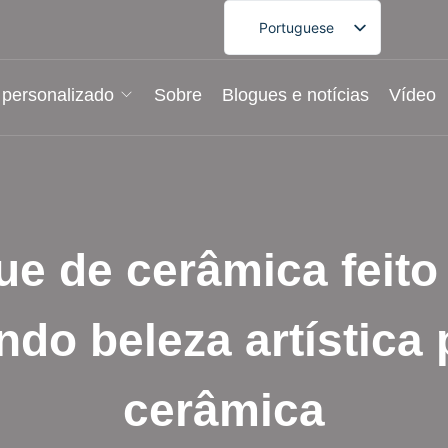
Portuguese
English
French
 personalizado
Sobre
Blogues e notícias
Vídeo
German
Spanish
Arabic
Japanese
ue de cerâmica feito
Korean
ndo beleza artística 
cerâmica