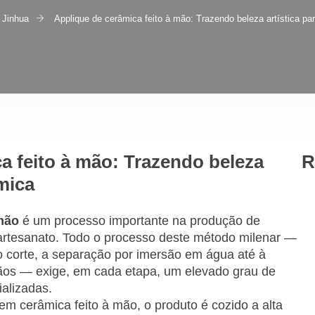
 Jinhua
Applique de cerâmica feito à mão: Trazendo beleza artística pa
a feito à mão: Trazendo beleza
R
âmica
 mão
é um processo importante na produção de
artesanato. Todo o processo deste método milenar —
 corte, a separação por imersão em água até à
os — exige, em cada etapa, um elevado grau de
alizadas.
em cerâmica feito à mão, o produto é cozido a alta