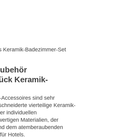
ten
Video
Kontakt
Angebot einholen
ges Keramik-Badezimmer-Set
zubehör
ück Keramik-
Accessoires sind sehr
hneiderte vierteilige Keramik-
r individuellen
ertigen Materialien, der
 und dem atemberaubenden
für Hotels.