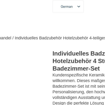
German
English
French
denspezifischer Service
Über
Blogs und Nachrich
Spanish
Portuguese
handel
/ Individuelles Badzubehör Hotelzubehör 4-teili
Arabic
Individuelles Bad
Japanese
Hotelzubehör 4 St
Korean
Badezimmer-Set
Kundenspezifische Keramik-
willkommen. Dieses maßgesc
Badezimmer-Set ist mit seine
Personalisierung, den hochw
vollständigen Ausstattung
Design die perfekte Lösung 