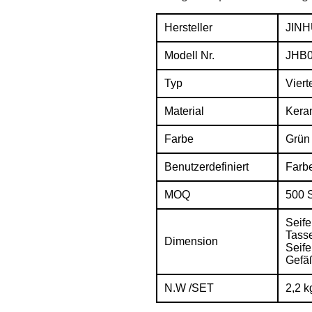
Hersteller
JIN
Modell Nr.
JHB
Typ
Viert
Material
Kera
Farbe
Grün
Benutzerdefiniert
Farb
MOQ
500 
Seife
Tass
Dimension
Seif
Gefä
N.W /SET
2,2 k