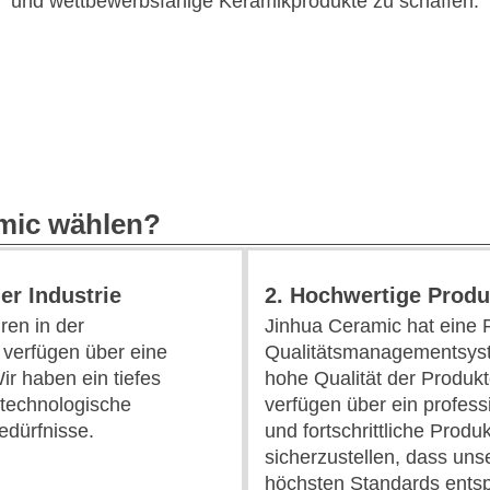
und wettbewerbsfähige Keramikprodukte zu schaffen.
mic wählen?
er Industrie
2. Hochwertige Produ
ren in der
Jinhua Ceramic hat eine 
 verfügen über eine
Qualitätsmanagementsyst
r haben ein tiefes
hohe Qualität der Produkt
 technologische
verfügen über ein profes
dürfnisse.
und fortschrittliche Prod
sicherzustellen, dass un
höchsten Standards ents