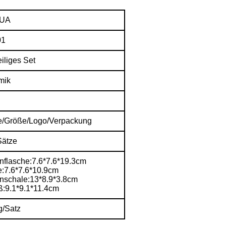
HUA
01
eiliges Set
mik
e/Größe/Logo/Verpackung
Sätze
nflasche:7.6*7.6*19.3cm
e:7.6*7.6*10.9cm
enschale:13*8.9*3.8cm
ß:9.1*9.1*11.4cm
g/Satz