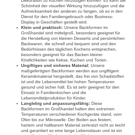
Dekoration zu Küchen hinzufügen können. Es kann die
Schönheit der visuellen Wirkung hinzuzufügen und die
Aufmerksamkeit der anderen zu fangen, ob es in den
Dienst für den Familiengebrauch oder Business-
Display in Geschäften gestellt wird.
Klein und praktisch:
Unsere Backformen im
Großhandel sind mittelgroß, besonders geeignet für
die Herstellung von kleinen Desserts und persönlichen
Backwaren, die schnell und bequem sind und den
Bedürfnissen des täglichen Kochens entsprechen,
besonders geeignet für das Backen kleiner
Köstlichkeiten wie Kekse, Kuchen und Torten.
Ungiftiges und sicheres Material:
Unsere
maßgefertigten Backformen werden aus ungiftigem
Keramikmaterial hergestellt, das frei von Schadstoffen
ist und die Lebensmittel bei hohen Temperaturen
gesund und sicher hält. Es ist sehr geeignet für den
Einsatz in Familienküchen und die
Lebensmittelproduktion für Kinder.
Langlebig und anpassungsfähig:
Diese
Backformen im Großhandel halten den extremen
Temperaturen verschiedener Kochgeräte stand, vom
Ofen bis zur Mikrowelle. Der Boden aus festem,
hartem und haltbarem Material zerkratzt nicht so leicht
und garantiert so eine lange Lebensdauer und ist ein