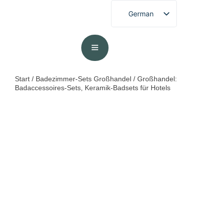
German
English
French
Spanish
Portuguese
Start
/
Badezimmer-Sets Großhandel
/ Großhandel:
Badaccessoires-Sets, Keramik-Badsets für Hotels
Arabic
Japanese
Korean