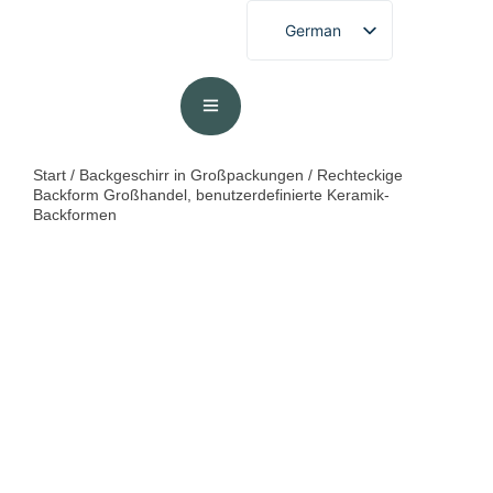
German
English
French
Spanish
Portuguese
Start
/
Backgeschirr in Großpackungen
/ Rechteckige
Backform Großhandel, benutzerdefinierte Keramik-
Arabic
Backformen
Japanese
Korean