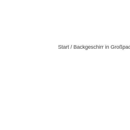
Startseite
Produkte
Kun
Start
/
Backgeschirr in Großpa