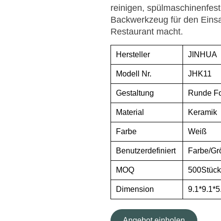
reinigen, spülmaschinenfest
Backwerkzeug für den Eins
Restaurant macht.
Hersteller
JINHUA
Modell Nr.
JHK11
Gestaltung
Runde F
Material
Keramik
Farbe
Weiß
Benutzerdefiniert
Farbe/Gr
MOQ
500Stück
Dimension
9.1*9.1*
Angebot einholen