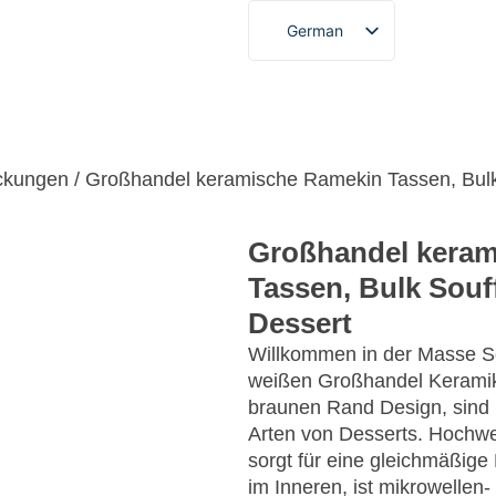
German
English
French
denspezifischer Service
Über
Blogs und Nachrich
Spanish
Portuguese
ckungen
/ Großhandel keramische Ramekin Tassen, Bulk 
Arabic
Großhandel keram
Japanese
Tassen, Bulk Souf
Korean
Dessert
Willkommen in der Masse So
weißen Großhandel Keramik
braunen Rand Design, sind kl
Arten von Desserts. Hochwe
sorgt für eine gleichmäßig
im Inneren, ist mikrowellen- 