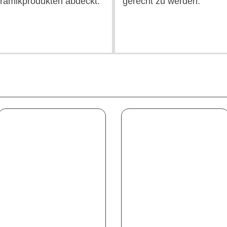
amikprodukten abdeckt.
gerecht zu werden.