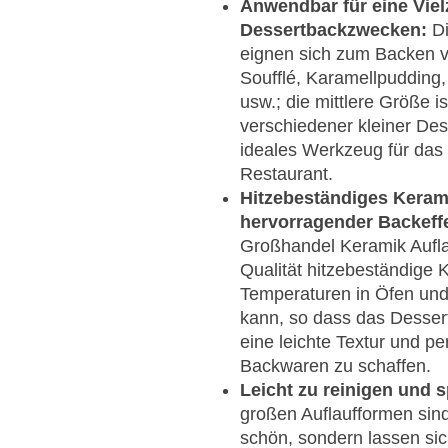
Anwendbar für eine Viel
Dessertbackzwecken:
Di
eignen sich zum Backen v
Soufflé, Karamellpuddin
usw.; die mittlere Größe is
verschiedener kleiner Dess
ideales Werkzeug für das
Restaurant.
Hitzebeständiges Kerami
hervorragender Backeffe
Großhandel Keramik Aufla
Qualität hitzebeständige 
Temperaturen in Öfen und
kann, so dass das Dessert
eine leichte Textur und pe
Backwaren zu schaffen.
Leicht zu reinigen und 
großen Auflaufformen sind
schön, sondern lassen sich