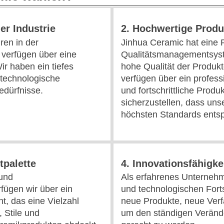
er Industrie
2. Hochwertige Produ
ren in der
Jinhua Ceramic hat eine 
 verfügen über eine
Qualitätsmanagementsyst
r haben ein tiefes
hohe Qualität der Produkt
 technologische
verfügen über ein profes
dürfnisse.
und fortschrittliche Prod
sicherzustellen, dass un
höchsten Standards ents
tpalette
4. Innovationsfähigke
 und
Als erfahrenes Unternehm
fügen wir über ein
und technologischen Forts
t, das eine Vielzahl
neue Produkte, neue Verf
, Stile und
um den ständigen Veränd