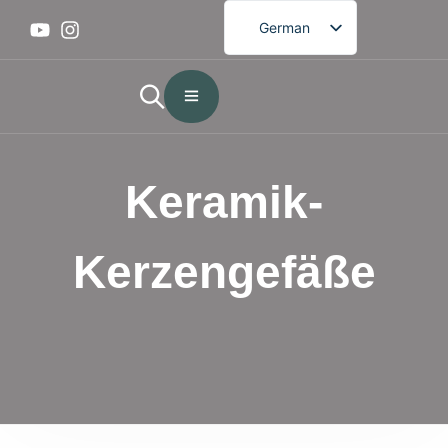
German
English
French
Spanish
Portuguese
Keramik-
Arabic
Japanese
Kerzengefäße
Korean