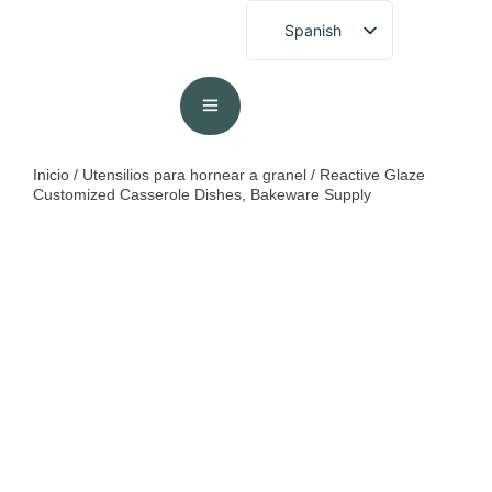
Spanish
English
French
German
Portuguese
Inicio
/
Utensilios para hornear a granel
/ Reactive Glaze
Customized Casserole Dishes, Bakeware Supply
Arabic
Japanese
Korean