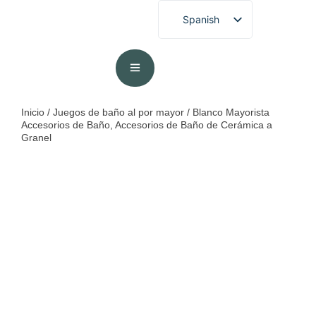
Spanish
English
French
German
Portuguese
Inicio
/
Juegos de baño al por mayor
/ Blanco Mayorista
Accesorios de Baño, Accesorios de Baño de Cerámica a
Arabic
Granel
Japanese
Korean