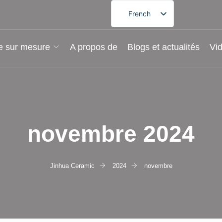
French
English
German
e sur mesure
A propos de
Blogs et actualités
Vi
Spanish
Portuguese
Arabic
Japanese
novembre 2024
Korean
Jinhua Ceramic
2024
novembre